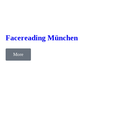
cases
Kommunikation
Text
Facereading München
More