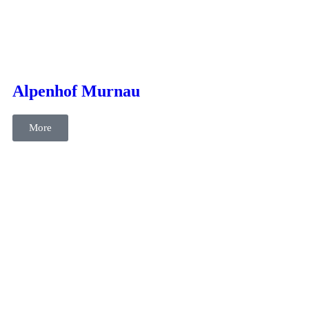
Beratung
cases
Kommunikation
Konzeption
Alpenhof Murnau
More