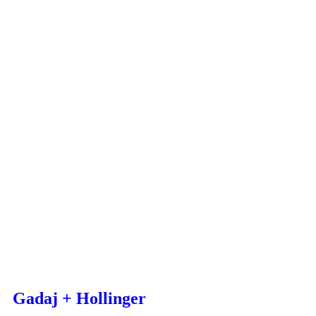
cases
Kommunikation
Konzeption
SEO
Gadaj + Hollinger