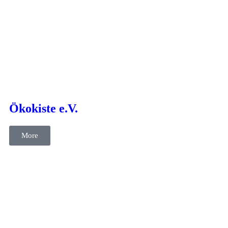
cases
Content
SEA
Social Media
Ökokiste e.V.
More