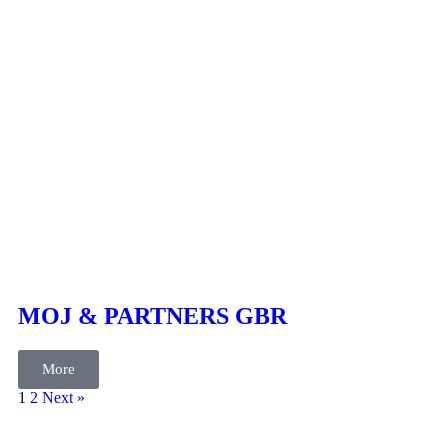
cases
Text
MOJ & PARTNERS GBR
More
1
2
Next »