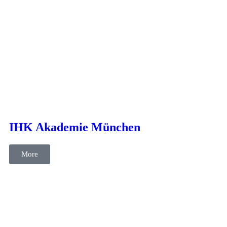
cases
Kommunikation
Social Media
Text
IHK Akademie München
More