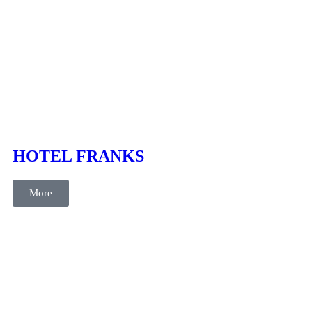
cases
Content
Kommunikation
Text
HOTEL FRANKS
More