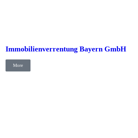
cases
Kommunikation
Projektmanagement
SEO
Immobilienverrentung Bayern GmbH
More