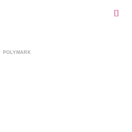
kategorie:
textarbeit
POLYMARK